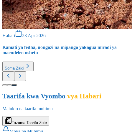
Habari
23 Apr 2026
Kamati ya fedha, uongozi na mipango yakagua miradi ya
maendeleo ushetu
Soma Zaidi
Taarifa kwa Vyombo
vya Habari
Matukio na taarifa muhimu
Tazama Taarifa Zote