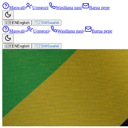
Maswali
|
Uongozi
|
Wasiliana nasi
|
Barua pepe
🇬🇧
EN
English
🇹🇿
SW
Swahili
Maswali
•
Uongozi
•
Wasiliana nasi
•
Barua pepe
🇬🇧
EN
English
🇹🇿
SW
Swahili